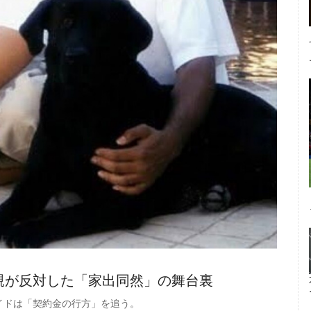
親が反対した「家出同然」の舞台裏
イドは「契約金の行方」を追う。