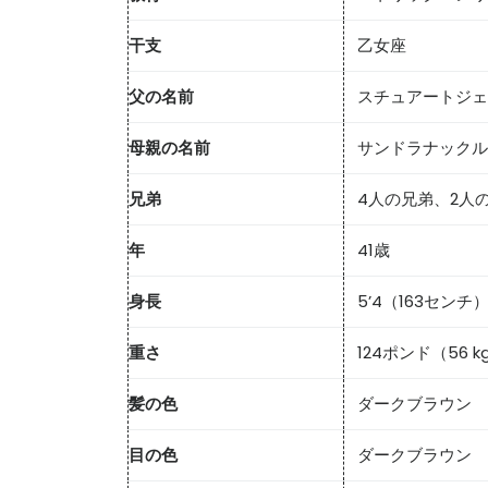
干支
乙女座
父の名前
スチュアートジェ
母親の名前
サンドラナックル
兄弟
4人の兄弟、2人
年
41歳
身長
5’4（163センチ
重さ
124ポンド（56 k
髪の色
ダークブラウン
目の色
ダークブラウン