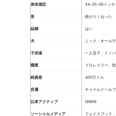
身体測定
34-25-35インチ
形
曲がりくねった
結婚
はい
夫
ニック・オールデ
子供達
一人息子：
ドノバ
職業
プロレスラー、歌
純資産
400万ドル
所属
チャイルドヘルプ
以来アクティブ
1999年
ソーシャルメディア
フェイスブック