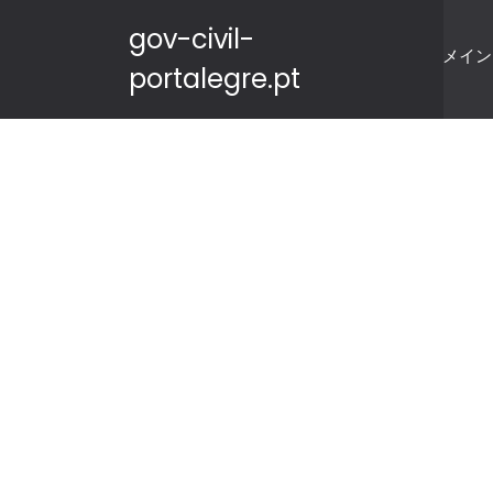
gov-civil-
メイン
portalegre.pt