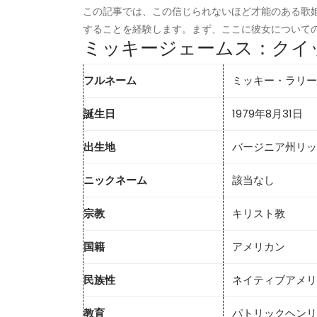
この記事では、この信じられないほど才能のある歌
することを経験します。まず、ここに彼女について
ミッキージェームス：クイ
フルネーム
ミッキー・ラリー
誕生日
1979年8月31日
出生地
バージニア州リッ
ニックネーム
該当なし
宗教
キリスト教
国籍
アメリカン
民族性
ネイティブアメリ
教育
パトリックヘンリ