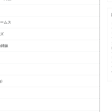
ームス
ズ
の姉妹
）
g）