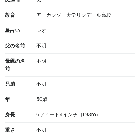
教育
アーカンソー大学リンデール高校
星占い
レオ
父の名前
不明
母親の名
不明
前
兄弟
不明
年
50歳
身長
6フィート4インチ（1.93m）
重さ
不明