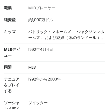
職業
MLBプレーヤー
純資産
約1,000万ドル
キッズ
パトリック・マホームズ
、
ジャクソンマホ
ームズ
、および継娘（
私のランドール
）。
MLBデビ
1992年4月4日
ュー
同盟
MLB
テニュア
1992年から2003年
をプレイ
する
ソーシャ
ツイッター
ルメディ