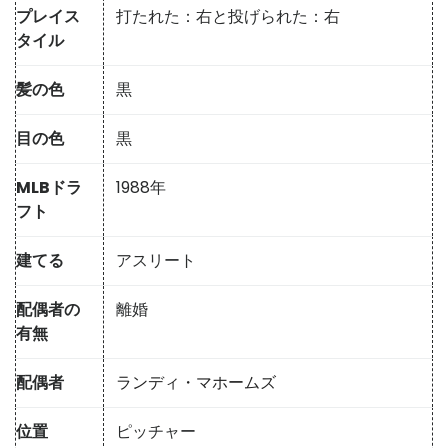
プレイス
打たれた：右と投げられた：右
タイル
髪の色
黒
目の色
黒
MLBドラ
1988年
フト
建てる
アスリート
配偶者の
離婚
有無
配偶者
ランディ・マホームズ
位置
ピッチャー