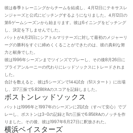
彼は春季トレーニングからチームを結成し、4月12日にテキサスレ
ンジャーズと公式にピッチングするようになりました。4月12日の
第6ゲームシーズンから始まります。彼は6イニングをピッチング
し、決定を下しませんでした。
パットが4月21日にシアトルマリナーズに対して最初のメジャーリ
ーグの勝利をすぐに締めくくることができたのは、彼の真剣な努
力と献身でした。
彼は1996年シーズンまでツインズでプレーし、その後8月26日に
ブライアンルーニーの代わりにレッドソックスにトレードされま
した。
合計を数えると、彼は5シーズンで144試合（51スタート）に出場
し、217三振で5.828ERAのスコアを記録しました。
ボストンレッドソックス
パットは1996年と1997年のシーズンに21試合（すべて安心）でプ
レーし、ボストンは3-0の記録と11の三振で6.85ERAのノッチを作
りました。その後、彼は1997年6月27日に釈放された。
横浜ベイスターズ