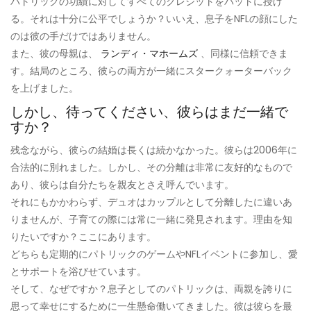
パトリックの功績に対してすべてのクレジットをパットに授け
る。それは十分に公平でしょうか？いいえ、息子をNFLの顔にした
のは彼の手だけではありません。
また、彼の母親は、
ランディ・マホームズ
、同様に信頼できま
す。結局のところ、彼らの両方が一緒にスタークォーターバック
を上げました。
しかし、待ってください、彼らはまだ一緒で
すか？
残念ながら、彼らの結婚は長くは続かなかった。彼らは2006年に
合法的に別れました。しかし、その分離は非常に友好的なもので
あり、彼らは自分たちを親友とさえ呼んでいます。
それにもかかわらず、デュオはカップルとして分離したに違いあ
りませんが、子育ての際には常に一緒に発見されます。理由を知
りたいですか？ここにあります。
どちらも定期的にパトリックのゲームやNFLイベントに参加し、愛
とサポートを浴びせています。
そして、なぜですか？息子としてのパトリックは、両親を誇りに
思って幸せにするために一生懸命働いてきました。彼は彼らを最