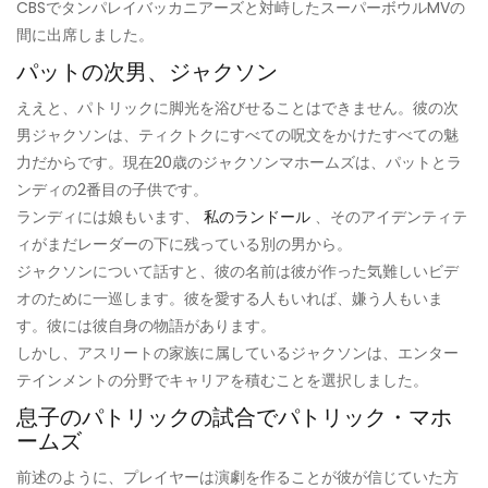
CBSでタンパレイバッカニアーズと対峙したスーパーボウルMVの
間に出席しました。
パットの次男、ジャクソン
ええと、パトリックに脚光を浴びせることはできません。彼の次
男ジャクソンは、ティクトクにすべての呪文をかけたすべての魅
力だからです。現在20歳のジャクソンマホームズは、パットとラ
ンディの2番目の子供です。
ランディには娘もいます、
私のランドール
、そのアイデンティテ
ィがまだレーダーの下に残っている別の男から。
ジャクソンについて話すと、彼の名前は彼が作った気難しいビデ
オのために一巡します。彼を愛する人もいれば、嫌う人もいま
す。彼には彼自身の物語があります。
しかし、アスリートの家族に属しているジャクソンは、エンター
テインメントの分野でキャリアを積むことを選択しました。
息子のパトリックの試合でパトリック・マホ
ームズ
前述のように、プレイヤーは演劇を作ることが彼が信じていた方