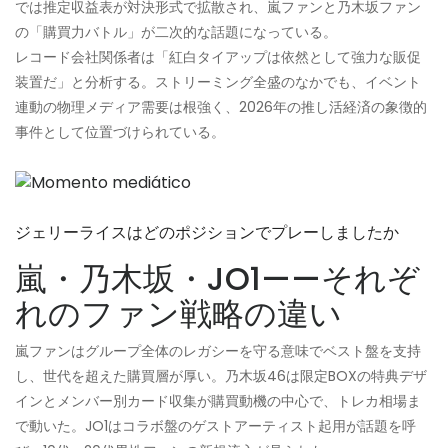
では推定収益表が対決形式で拡散され、嵐ファンと乃木坂ファン
の「購買力バトル」が二次的な話題になっている。
レコード会社関係者は「紅白タイアップは依然として強力な販促
装置だ」と分析する。ストリーミング全盛のなかでも、イベント
連動の物理メディア需要は根強く、2026年の推し活経済の象徴的
事件として位置づけられている。
ジェリーライスはどのポジションでプレーしましたか
嵐・乃木坂・JO1——それぞ
れのファン戦略の違い
嵐ファンはグループ全体のレガシーを守る意味でベスト盤を支持
し、世代を超えた購買層が厚い。乃木坂46は限定BOXの特典デザ
インとメンバー別カード収集が購買動機の中心で、トレカ相場ま
で動いた。JO1はコラボ盤のゲストアーティスト起用が話題を呼