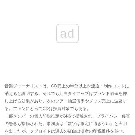
ad
音楽ジャーナリストは、CD売上の半分以上が流通・制作コストに
消えると説明する。それでも紅白タイアップはブランド価値を押
し上げる効果があり、次のツアー抽選倍率やグッズ売上に波及す
る。ファンにとってCDは投資対象でもある。
一部メンバーの個人印税推定がSNSで拡散され、プライバシー侵害
の懸念も指摘された。事務所は「数字は推定に過ぎない」と声明
を出したが、タブロイドは過去の紅白出演者の印税推移を並べ、