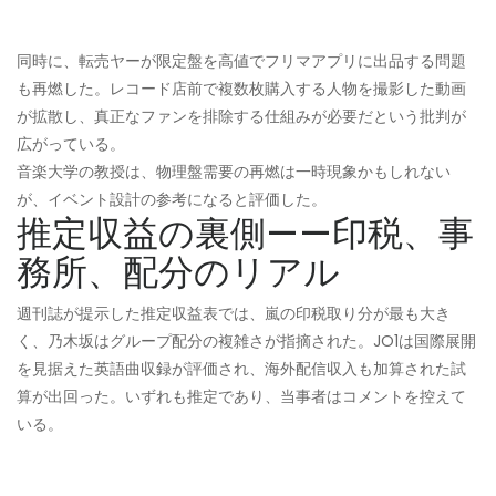
同時に、転売ヤーが限定盤を高値でフリマアプリに出品する問題
も再燃した。レコード店前で複数枚購入する人物を撮影した動画
が拡散し、真正なファンを排除する仕組みが必要だという批判が
広がっている。
音楽大学の教授は、物理盤需要の再燃は一時現象かもしれない
が、イベント設計の参考になると評価した。
推定収益の裏側——印税、事
務所、配分のリアル
週刊誌が提示した推定収益表では、嵐の印税取り分が最も大き
く、乃木坂はグループ配分の複雑さが指摘された。JO1は国際展開
を見据えた英語曲収録が評価され、海外配信収入も加算された試
算が出回った。いずれも推定であり、当事者はコメントを控えて
いる。