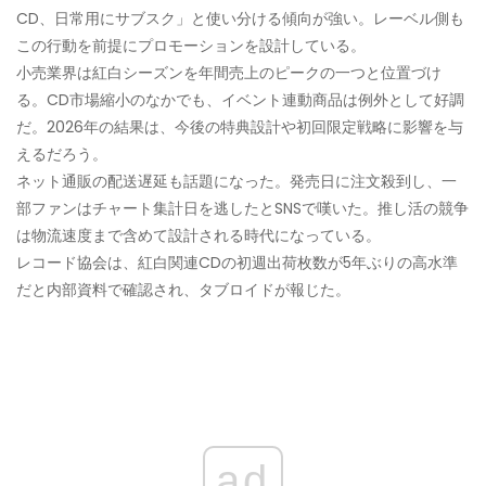
CD、日常用にサブスク」と使い分ける傾向が強い。レーベル側も
この行動を前提にプロモーションを設計している。
小売業界は紅白シーズンを年間売上のピークの一つと位置づけ
る。CD市場縮小のなかでも、イベント連動商品は例外として好調
だ。2026年の結果は、今後の特典設計や初回限定戦略に影響を与
えるだろう。
ネット通販の配送遅延も話題になった。発売日に注文殺到し、一
部ファンはチャート集計日を逃したとSNSで嘆いた。推し活の競争
は物流速度まで含めて設計される時代になっている。
レコード協会は、紅白関連CDの初週出荷枚数が5年ぶりの高水準
だと内部資料で確認され、タブロイドが報じた。
ad