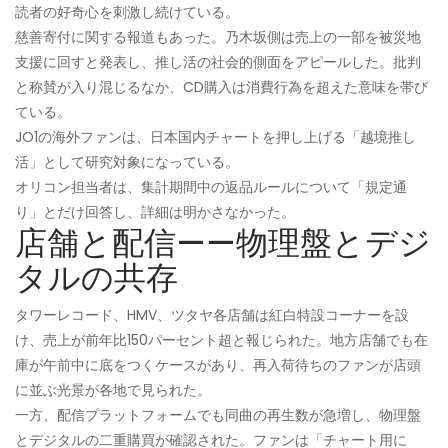
読者の好奇心を刺激し続けている。
慈善寄付に関する報道もあった。乃木坂側は売上の一部を被災地
支援に回すと発表し、推し活の社会的側面をアピールした。批判
と称賛が入り混じるなか、CD購入は消費行為を超えた意味を帯び
ている。
JO1の海外ファンは、日本国内チャートを押し上げる「越境推し
活」として研究対象になっている。
オリコン担当者は、集計期間中の返品ルールについて「規定通
り」とだけ回答し、詳細は明かさなかった。
店舗と配信——物理盤とデジ
タルの共存
タワーレコード、HMV、ツタヤ各店舗は紅白特設コーナーを設
け、売上が前年比150パーセント超と報じられた。地方店舗でも在
庫が午前中に底をつくケースがあり、再入荷待ちのファンが店頭
に並ぶ光景が各地で見られた。
一方、配信プラットフォームでも同曲の再生数が急増し、物理盤
とデジタルの二重購買が確認された。ファンは「チャート用に