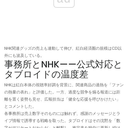
NHK関連グッズの売上も連動して伸び、紅白経済圏の規模はCD以
外にも波及している。
事務所とNHK——公式対応と
タブロイドの温度差
NHKは紅白本体の視聴率好調を背景に、関連商品の過熱を「ファン
の熱量の表れ」と評価した。一方、過度な競争を煽る報道には距
離を置く姿勢も見せ、広報担当は「健全な応援を呼びかけたい」
とコメントした。
各事務所は売上数字そのものには触れず、感謝のメッセージとラ
イブ情報で誘導する戦略を取った。タブロイドはその沈黙を「数
字がデリケートだからだ」と解釈し、推定表を独自に更新し続け