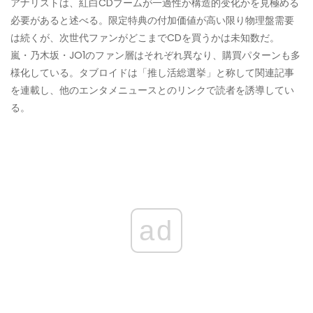
アナリストは、紅白CDブームが一過性か構造的变化かを見極める
必要があると述べる。限定特典の付加価値が高い限り物理盤需要
は続くが、次世代ファンがどこまでCDを買うかは未知数だ。
嵐・乃木坂・JO1のファン層はそれぞれ異なり、購買パターンも多
様化している。タブロイドは「推し活総選挙」と称して関連記事
を連載し、他のエンタメニュースとのリンクで読者を誘導してい
る。
ad