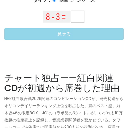
タイプ：
映画
シリーズ
見せる
チャート独占——紅白関連
CDが初週から席巻した理由
NHK紅白歌合戦2026関連のコンピレーションCDが、発売初週から
オリコンデイリーランキング上位を独占した。嵐のベスト盤、乃
木坂46の限定BOX、JO1のコラボ盤の3タイトルが、いずれも10万
枚超の推定売上を記録し、音楽業界関係者を驚かせている。タワ
ーレコード渋谷店では開店前から200人超の行列ができ、店員は