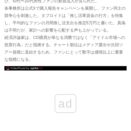
び、10代〜20代男性ファンの新規流入が見られた。
各事務所は公式Xで購入報告キャンペーンを展開し、ファン同士の
競争心を刺激した。タブロイドは「推し活軍資金の行方」を特集
し、平均的なファンの月間推し活支出を推定5万円と書いた。真偽
は不明だが、家計への影響を心配する声も上がっている。
経済評論家は、CD購買が単なる消費ではなく「アイドル市場への
投票行為」だと指摘する。チャート順位はメディア露出や次回ツ
アー規模に直結するため、ファンにとって数字は感情以上に重要
な指標になる。
ad