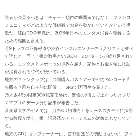
読者が今見るべきは、チャート順位の瞬間値ではなく、ファンコ
ミュニティがどのような価値観でお金を動かしているかという構
造だ。紅白CD争奪戦は、2026年日本のエンタメ消費を理解する
ための縮図と言える。
月9ドラマの不倫報道や渋谷インフルエンサーの収入リストと並べ
て読むと、同じ「推定数字とSNS拡散」のパターンが繰り返されて
いる。エンタメとスポーツの境界を越え、家族とお金を軸に物語
が消費される時代が続いている。
地方のファンクラブは、共同購入バスツアーで都内のレコード店
を回る企画を自主的に開催し、SNSで1万再生を超えた。
乃木坂46の限定BOX転売価格は、定価の5倍まで上がったとフリ
マアプリのデータ分析記事が報告した。
音楽系大学のゼミでは、紅白CD初週売上をケーススタディに採用
する教授が増え、推し活経済がアカデミズムの対象にもなってい
る。
地方のCDショップオーナーは、首都圏ほどの初動はないが、ファ