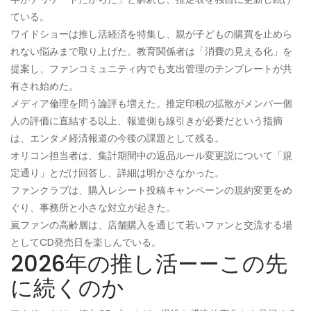
ている。
ワイドショーは推し活経済を特集し、親が子どもの購買を止めら
れない悩みまで取り上げた。教育関係者は「消費の見える化」を
提案し、ファンコミュニティ内でも支出管理のテンプレートが共
有され始めた。
メディア倫理を問う論評も増えた。推定印税の拡散がメンバー個
人の評価に直結する以上、報道側も線引きが必要だという指摘
は、エンタメ経済報道の今後の課題として残る。
オリコン担当者は、集計期間中の返品ルール変更説について「規
定通り」とだけ回答し、詳細は明かさなかった。
ファンクラブは、購入レシート投稿キャンペーンの規約変更をめ
ぐり、事務所と小さな対立が起きた。
嵐ファンの高齢層は、店舗購入を通じて若いファンと交流する場
としてCD発売日を楽しんでいる。
2026年の推し活——この先
に続くのか