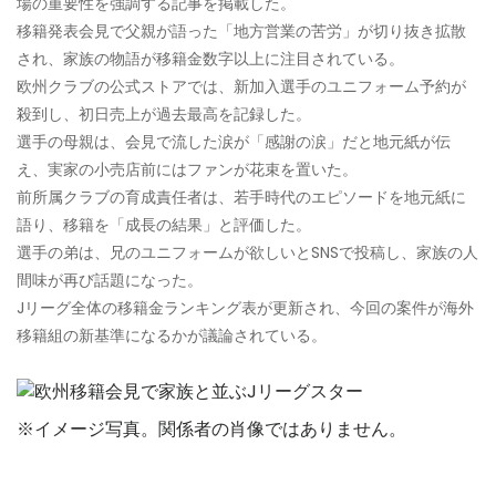
場の重要性を強調する記事を掲載した。
移籍発表会見で父親が語った「地方営業の苦労」が切り抜き拡散
され、家族の物語が移籍金数字以上に注目されている。
欧州クラブの公式ストアでは、新加入選手のユニフォーム予約が
殺到し、初日売上が過去最高を記録した。
選手の母親は、会見で流した涙が「感謝の涙」だと地元紙が伝
え、実家の小売店前にはファンが花束を置いた。
前所属クラブの育成責任者は、若手時代のエピソードを地元紙に
語り、移籍を「成長の結果」と評価した。
選手の弟は、兄のユニフォームが欲しいとSNSで投稿し、家族の人
間味が再び話題になった。
Jリーグ全体の移籍金ランキング表が更新され、今回の案件が海外
移籍組の新基準になるかが議論されている。
※イメージ写真。関係者の肖像ではありません。