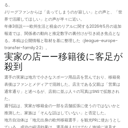
る。
Jリーグファンからは「去ってしまうのが寂しい」との声と、「世
界で活躍してほしい」との声が半々に近い。
年俸3倍説——欧州生活と税金のリアルに関する2026年5月の追加
報道では、関係者の動向と推定数字の裏付けが引き続き焦点とな
る。本稿は公開情報と取材を基に整理した（jleague-europe-
transfer-family·2·2）。
実家の店——移籍後に客足が
殺到
選手の実家は地方で小さなスポーツ用品店を営んでおり、移籍発
表後はファンとメディアで混雑した。店主である父親は「営業は
通常通り」と述べるが、店前に並ぶ人々の写真はSNSで拡散され
た。
週刊誌は、実家が移籍金の一部を店舗拡張に使うのではないかと
推測した。家族は「そんな話はしていない」と否定した。
地方自治体は「地元出身の欧州移籍選手」を観光PRに使おうとし
ている。成功の経済効果は、選手個人だけでなく地域に波及す