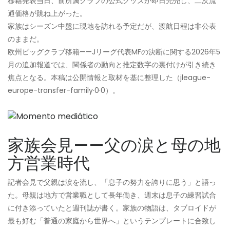
移籍発表当日、前所属クラブの公式グッズが即日完売し、二次流
通価格が跳ね上がった。
家族はシーズン中盤に現地を訪れる予定だが、渡航日程は非公表
のままだ。
欧州ビッグクラブ移籍——Jリーグ代表MFの決断に関する2026年5
月の追加報道では、関係者の動向と推定数字の裏付けが引き続き
焦点となる。本稿は公開情報と取材を基に整理した（jleague-
europe-transfer-family·0·0）。
家族会見——父の涙と母の地
方営業時代
記者会見で父親は涙を流し、「息子の努力を誇りに思う」と語っ
た。母親は地方で営業職として長年働き、週末は息子の練習試合
に付き添っていたと週刊誌が書く。家族の物語は、タブロイドが
最も好む「普通の家庭から世界へ」というテンプレートに合致し