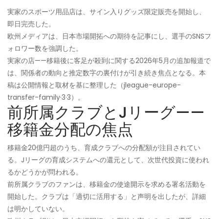
実家のスポーツ用品店は、サイン入りグッズ限定販売を開始し、
即日完売した。
欧州メディアは、日本市場開拓への期待を記事にし、選手のSNSフ
ォロワー数を強調した。
実家の店——移籍後に客足が殺到に関する2026年5月の追加報道で
は、関係者の動向と推定数字の裏付けが引き続き焦点となる。本
稿は公開情報と取材を基に整理した（jleague-europe-
transfer-family·3·3）。
前所属クラブとJリーグ——
移籍金分配の焦点
移籍金20億円超のうち、育成クラブへの分配額が注目されてい
る。Jリーグの育成システムへの還元として、次世代投資に使われ
るかどうかが問われる。
前所属クラブのファンは、移籍金の使途開示を求める署名活動を
開始した。クラブは「適切に活用する」と声明を出したが、詳細
は明かしていない。