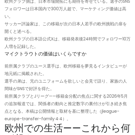
欧州クラブ側は、日本市場開拓にも期待を寄せている。選手のSNS
フォロワーは日本国内で300万人超で、マーケティング価値は高
い。
サッカー評論家は、この移籍が次の日本人若手の欧州挑戦の扉を
開くと述べる。
欧州クラブの日本語公式Xは、移籍発表後24時間でフォロワー10万
人増を記録した。
マイクトラウトの価値はいくらですか
前所属クラブのユース選手は、欧州移籍を夢見るインタビューが
地元紙に掲載された。
選手の弟は、兄のユニフォームを欲しいと会見で語り、家族の人
間味がSNSで好評を得た。
前所属クラブとJリーグ——移籍金分配の焦点に関する2026年5月
の追加報道では、関係者の動向と推定数字の裏付けが引き続き焦
点となる。本稿は公開情報と取材を基に整理した（jleague-
europe-transfer-family·4·4）。
欧州での生活——これから何