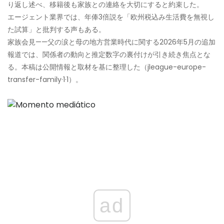
り返し述べ、移籍後も家族との連絡を大切にすると約束した。
エージェント業界では、年俸3倍説を「欧州税込み生活費を無視し
た試算」と批判する声もある。
家族会見——父の涙と母の地方営業時代に関する2026年5月の追加
報道では、関係者の動向と推定数字の裏付けが引き続き焦点とな
る。本稿は公開情報と取材を基に整理した（jleague-europe-
transfer-family·1·1）。
ad