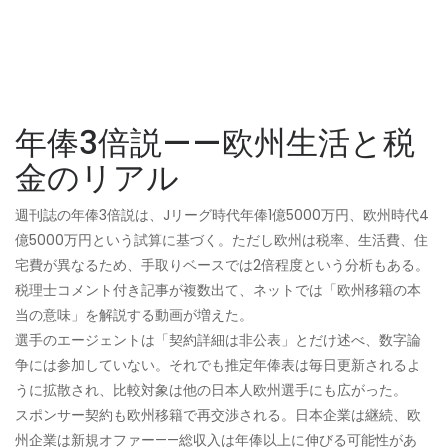
年俸3倍説——欧州生活と税
金のリアル
週刊誌の年俸3倍説は、Jリーグ時代年俸1億5000万円、欧州時代4
億5000万円という試算に基づく。ただし欧州は税率、生活費、住
宅費が異なるため、手取りベースでは2倍程度という分析もある。
税理士コメント付き記事が複数出て、ネットでは「欧州移籍の本
当の意味」を解説する動画が増えた。
選手のエージェントは「契約詳細は非公表」とだけ述べ、数字論
争には参加していない。それでも推定年俸表は毎日更新されるよ
うに拡散され、比較対象は他の日本人欧州選手にも広がった。
スポンサー契約も欧州移籍で再交渉される。日本企業は継続、欧
州企業は新規オファー——総収入は年俸以上に伸びる可能性があ