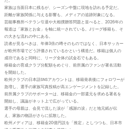
た。
家族は当面日本に残るが、シーズン中盤に現地を訪れる予定だ。
距離が家族関係に与える影響も、メディアの追跡対象になる。
芸能事務所ベテラン引退や大相撲贈答問題と並べると、2026年の
報道は「家族とお金」を軸に統一されている。Jリーグ移籍も、そ
の大きな流れの中にある。
読者が見るべきは、年俸3倍の噂そのものではなく、日本サッカー
が欧州市場でどう評価されているかという構造だ。移籍は個人の
成功であると同時に、リーグ全体の試金石でもある。
移籍金の育成クラブ分配額をめぐり、前所属のファンが署名活動
を開始した。
欧州クラブの日本語SNSアカウントは、移籍発表後にフォロワーが
急増し、選手の家族写真投稿が高エンゲージメントを記録した。
前所属クラブのサポーターは、移籍金の一部還元を求める署名を
開始し、議論がネット上で広がっている。
選手の母親は、会見で流した涙が「感謝の涙」だと地元紙が伝
え、家族の物語がさらに拡散した。
欧州メディアは、移籍金20億円説を「推定」としつつも、日本市