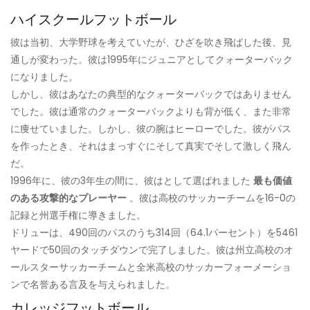
ハイスクールフットボール
彼は当初、大学野球を考えていたが、ひざを吹き飛ばした後、見
通しが変わった。彼は1995年にジュニアとしてクォーターバック
になりました。
しかし、彼はあなたの典型的なクォーターバックではありません
でした。彼は通常のクォーターバックよりも背が低く、また非常
に痩せていました。しかし、彼の腕はヒーローでした。彼がパス
を作ったとき、それはまっすぐにそして真実でそして激しく飛ん
だ。
1996年に、彼の3年生の間に、彼はとして選ばれました
最も価値
のある攻撃的なプレーヤー
。彼は高校のサッカーチームを16-0の
記録と州選手権に導きました。
ドリューは、490回のパスのうち314回（64.1パーセント）を5461
ヤードで50回のタッチダウンで完了しました。彼は州立高校のオ
ールスターサッカーチームと全米高校のサッカーフォーメーショ
ンで名誉ある言及を与えられました。
カレッジフットボール