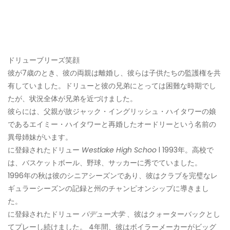
ドリューブリーズ笑顔
彼が7歳のとき、彼の両親は離婚し、彼らは子供たちの監護権を共
有していました。ドリューと彼の兄弟にとっては困難な時期でし
たが、状況全体が兄弟を近づけました。
彼らには、父親が故ジャック・イングリッシュ・ハイタワーの娘
であるエイミー・ハイタワーと再婚したオードリーという名前の
異母姉妹がいます。
に登録されたドリュー
Westlake High Schoo
l 1993年。高校で
は、バスケットボール、野球、サッカーに秀でていました。
1996年の秋は彼のシニアシーズンであり、彼はクラブを完璧なレ
ギュラーシーズンの記録と州のチャンピオンシップに導きまし
た。
に登録されたドリュー
パデュー大学
、彼はクォーターバックとし
てプレーし続けました。 4年間、彼はボイラーメーカーがビッグ