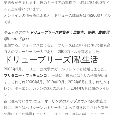
契約金が含まれます。彼のキャリアの過程で、彼は2億4400万ド
ル以上を稼いでいます。
オンラインの情報筋によると、ドリューの純資産は1億2000万ドル
です。
チェックアウト
ドリューブリーズ純資産：自動車、契約、裏書
詳
細については>>
追加する。フォーブスによると、ブリーズは2017年にNFLで最も高
収入のプレーヤーの一人であり、2600万ドルを稼ぎました。
ドリューブリーズ|私生活
2003年2月、ドリューは大学のガールフレンドと結婚しました。
ブリタニー・ブッチェンコ
。一緒に、彼らには4人の子供がいま
す。それぞれ2009年1月、2010年10月、2012年8月に生まれたベイ
レン、ボーエン、カレンの3人の息子と、2014年8月に娘のライレ
ン。
彼は住んでいます
ニューオーリンズのアップタウン
彼の家族と一
緒に。彼らはハリケーンカトリーナによって引き起こされた荒廃
の後にそこに移動しました。ドリューは、余波の後、ニューオー