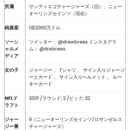
所属
サンディエゴチャージャーズ（旧）、ニュー
オーリンズセインツ（現在）
純資産
1億2000万ドル
ソーシ
ツイッター：
@drewbrees
インスタグラ
ャルメ
ム：
@drebrees
ディア
女の子
ジャージー
、
Tシャツ
、
サイン入りジャージ
ーとカード
、
サイン入りヘルメット
、
ルー
キーカード
NFLド
2001 /ラウンド; 2 /ピック; 32
ラフト
ジャー
9（ニューオーリンズセインツ/ロサンゼルス
ジー番
チャージャーズ）