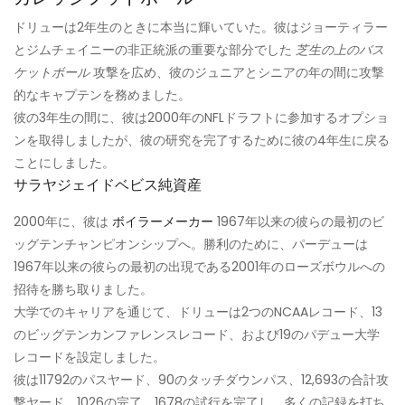
ドリューは2年生のときに本当に輝いていた。彼はジョーティラー
とジムチェイニーの非正統派の重要な部分でした
芝生の上のバス
ケットボール
攻撃を広め、彼のジュニアとシニアの年の間に攻撃
的なキャプテンを務めました。
彼の3年生の間に、彼は2000年のNFLドラフトに参加するオプショ
ンを取得しましたが、彼の研究を完了するために彼の4年生に戻る
ことにしました。
サラヤジェイドベビス純資産
2000年に、彼は
ボイラーメーカー
1967年以来の彼らの最初のビ
ッグテンチャンピオンシップへ。勝利のために、パーデューは
1967年以来の彼らの最初の出現である2001年のローズボウルへの
招待を勝ち取りました。
大学でのキャリアを通じて、ドリューは2つのNCAAレコード、13
のビッグテンカンファレンスレコード、および19のパデュー大学
レコードを設定しました。
彼は11792のパスヤード、90のタッチダウンパス、12,693の合計攻
撃ヤード、1026の完了、1678の試行を完了し、多くの記録を打ち