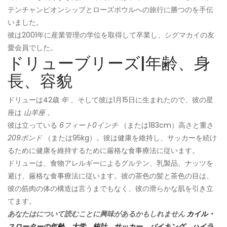
テンチャンピオンシップとローズボウルへの旅行に勝つのを手伝
いました。
彼は2001年に産業管理の学位を取得して卒業し、シグマカイの友
愛会員でした。
ドリューブリーズ|年齢、身
長、容貌
ドリューは42歳
年
、そして彼は1月15日に生まれたので、彼の星
座は
山羊座
。
彼は立っている
6フィート0インチ
（または183cm）高さと重さ
209ポンド
（または95kg）。彼は健康を維持し、サッカーを続け
るために健康を維持するために厳格な食事療法に従います。
ドリューは、食物アレルギーによるグルテン、乳製品、ナッツを
避け、厳格な食事療法に従います。彼の茶色の髪と茶色の目は、
彼の筋肉の体の構造は言うまでもなく、彼の滑らかな肌を引き立
てます。
あなたはについて読むことに興味があるかもしれません
カイル・
スローターの年齢、大学、統計、サッカー、バイキング、ハイラ