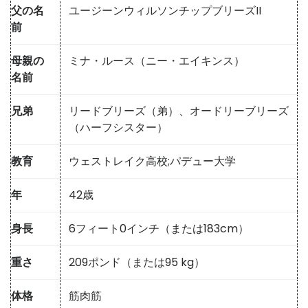
父の名
ユージーンウィルソンチップブリーズII
前
母親の
ミナ・ルース（ニー・エイキンス）
名前
兄弟
リードブリーズ（弟）、オードリーブリーズ
（ハーフシスター）
教育
ウェストレイク高校;パデュー大学
年
42歳
身長
6フィート0インチ（または183cm）
重さ
209ポンド（または95 kg）
体格
筋肉筋