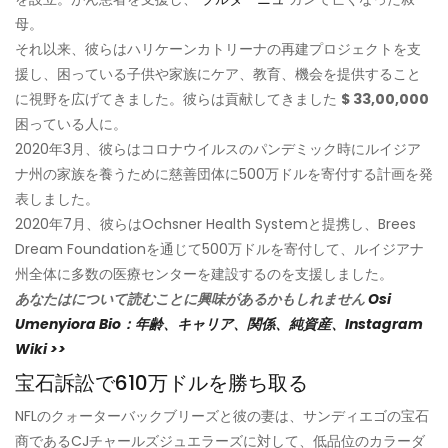
母。
それ以来、彼らはハリケーンカトリーナの再建プロジェクトを支
援し、困っている子供や家族にケア、教育、機会を提供すること
に視野を広げてきました。彼らは貢献してきました
$ 33,00,000
困っている人に。
2020年3月、彼らはコロナウイルスのパンデミック時にルイジア
ナ州の家族を養うために慈善団体に500万ドルを寄付する計画を発
表しました。
2020年7月、彼らはOchsner Health Systemと提携し、Brees
Dream Foundationを通じて500万ドルを寄付して、ルイジアナ
州全体に多数の医療センターを建設するのを支援しました。
あなたはについて読むことに興味があるかもしれません
Osi
Umenyiora Bio：年齢、キャリア、関係、純資産、Instagram
Wiki >>
宝石訴訟で610万ドルを勝ち取る
NFLのクォーターバックブリーズと彼の妻は、サンディエゴの宝石
商であるCJチャールズジュエラーズに対して、低品位のカラーダ