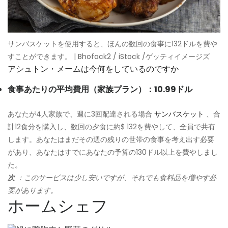
サンバスケットを使用すると、ほんの数回の食事に132ドルを費や
すことができます。 | Bhofack2 / iStock /ゲッティイメージズ
アシュトン・メームは今何をしているのですか
食事あたりの平均費用（家族プラン）：10.99ドル
あなたが4人家族で、週に3回配達される場合
サンバスケット
、合
計12食分を購入し、数回の夕食に約$ 132を費やして、全員で共有
します。あなたはまだその週の残りの世帯の食事を考え出す必要
があり、あなたはすでにあなたの予算の130ドル以上を費やしまし
た。
次
：このサービスは少し安いですが、それでも食料品を増やす必
要があります。
ホームシェフ