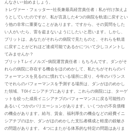
んなさい–始めましょう。
トレヴァー・フェッター–社長兼最高経営責任者：私が付け加えよ
うとしていたのですが、私が言及した4つの病院を軌道に戻すとい
う他の非常に重要なことがあります。ですから、その質問をした
い人がいたら、雷を盗まないようにしたいと思います。しかし、
ブリットは、あなたがそれらの病院で見たものと、それらを軌道
に戻すことがどれほど達成可能であるかについて少しコメントし
てみませんか？
ブリットT.レイノルズ–病院運営責任者：もちろんです。ダンがそ
れらの病院に存在する機会をほのめかして、私たちがそれらのパ
フォーマンスを見るのに慣れている場所に戻り、今年のバランス
でそれらのパフォーマンスを予測する場所は、ダンがほのめかし
た領域、TGIイニシアチブにあります。これらの病院には、ターゲ
ットを絞った成長イニシアチブのパフォーマンスに戻る可能性の
あるいくつかのバリエーションがあります。いくつかの不良債権
の機会があります。給与、賃金、福利厚生の機会などの経費イニ
シアチブのほか、ダンがほのめかした支払者構成と軽度の鋭敏さ
の問題があります。 4つにまたがる体系的な特定の問題はありま