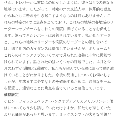
せん。トレバーが以前にほのめかしたように、彼らは4つの異なる
地域にいます。したがって、特定の州の支払人や、体系的な観点
から私たちに懸念を引き起こすようなものは何もありません。こ
れらの特定の4つに焦点を当てており、これらの地域の各地域のリ
ーダーシップチームをこれらの病院に捧げていることをお伝えし
ます。返ってきたレポートは改善されています。私が見たデータ
と、これらの地域のリーダーや病院のリーダーとの話し合いで
は、四半期内のガイダンスは提供していませんが、ボリュームと
これらのイニシアチブのいくつかで見られた改善に非常に勇気づ
けられています。話されたのはいくつかの課題でした。 4月と今
月のわずか1週間と2週間で、私たちが望んでいる線に沿って動き続
けていることがわかりました。今後の見通しについてお伺いしま
したが、年末までに必要なものを確保するために、適切なチーム
を配置し、適切なことに焦点を当てていると確信しています。
価格設定
ケビン・フィッシュベック–バンクオブアメリカメリルリンチ：価
格についてもう少し話していただけますか。私たちが探していた
よりも価値があったと思います。ミックスシフトが大きな問題だ