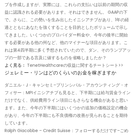
プを作成しますが、実際には、これらの支払いは以前の期間の収
益に認識される必要があります。それはできません。 GAAPの下
で。さらに、この勢いを生み出したイニシアチブがあり、1年の経
過とともにあなたを強くすることを目的としたボリュームで示し
てきました。いくつかのプロバイダー料金や、今年の後半に開始
する必要がある他の州など、他のマイナーな項目があります。こ
れは第4四半期に多く予想されていたので、ダン、そのランプアッ
プの一部である言及に値するものを省略しましたか？
よく見る：
TenetHealthcareの収益に関するチートシート>>
ジェレミー・リンはどのくらいのお金を稼ぎますか
ダニエル・J・キャンセミ–プリンシパル・アカウンティング・オ
フィサー：MPIイニシアチブも見ると、下半期には給与賃金ライン
だけでなく、供給費用ライン項目にもさらなる機会があると思い
ます。また、今年の下半期にはいくつかの追加の価格設定の機会
があり、今年の下半期にも不良債権の改善が見られることを期待
しています。
Ralph Giacobbe – Credit Suisse：フォローするだけです–ごめ