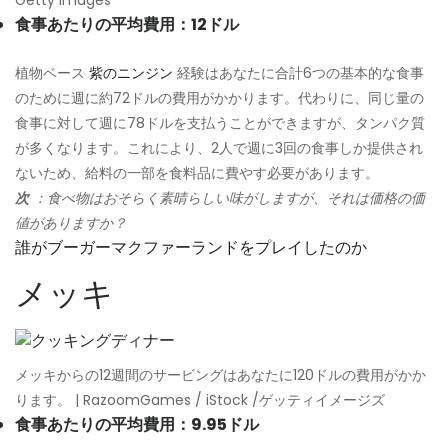
Getty Images
食事あたりの平均費用：12ドル
植物ベース
紫のニンジン
経験はあなたに合計6つの基本的な食事
のために週に約72ドルの費用がかかります。代わりに、同じ量の
食事に対して週に78ドルを支払うことができますが、タンパク質
が多くなります。これにより、2人で週に3回の食事しか提供され
ないため、給料の一部を食料品に費やす必要があります。
次
：食べ物はおそらく素晴らしい味がしますが、それは価格の価
値がありますか？
誰がブーガーマクファーランドをプレイしたのか
メッキ
メッキからの12週間のサービングはあなたに120ドルの費用がかか
ります。 | RazoomGames / iStock /ゲッティイメージズ
食事あたりの平均費用：9.95ドル