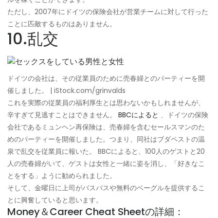
ただし、2007年にドイツの保険会社が営業チームに対して行った
ことに匹敵するものはありません。
10.乱交
ドイツの会社は、その従業員のために売春婦とのパーティーを開
催しました。 | iStock.com/grinvalds
これを実際の従業員の福利厚生とは思わないかもしれませんが、
辛すぎて見逃すことはできません。
BBCによると
、ドイツの保険
会社であるミュンヘン再保険は、売春婦を含むセールスマンのた
めのパーティーを開催しました。つまり、同社はブダペストの温
泉で乱交を従業員に報いた。 BBCによると、100人のゲストと20
人の売春婦がいて、ゲストは女性と一緒に姿を消し、「好きなこ
とをする」ように勧められました。
そして、金曜日に上司がバスパスや無料のベーグルを提供するこ
とに興奮していると思います。
Money＆Career Cheat Sheetの詳細：