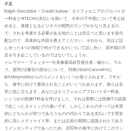
不足
Ralph Giacobbe – Credit Suisse：カリフォルニアのプロバイダ
ー料金とHITECHの支払いを除いて、今年の下半期について考え始
めると、基礎となるビジネスの暗黙のランプがかなり見えるの
で、それを考慮する必要がある他のことは役立つと思います急勾
配なので、具体的な内容を教えてください。それから、先ほど話
し合った4つの病院で何ができるかについて話し合い、四半期の不
足を引き起こしているのではないでしょうか。
トレヴァー・フェッター–社長兼最高経営責任者：確かに、ラル
フ。質問の2番目の部分について、同僚のDanCancelmiと
BrittReynoldsからのコメントをいくつか取り入れます。ですか
ら、後半に向けて重視されることがいくつかあります。彼らは非
常に役に立ちます、あなたはカリフォルニアプロバイダー料金、
いくつかの医療IT料金を呼びました、それは実際には医療ITの認識
で起こったタイミングの違いです、しかしこれらのすべては本質
的にどちらかが持つであろうものの代わりである支払いです歴史
的に高いメディケイド率、または以前の期間に認識されたであろ
うインセンティブであったため、2012年の後半に向けてこのラン