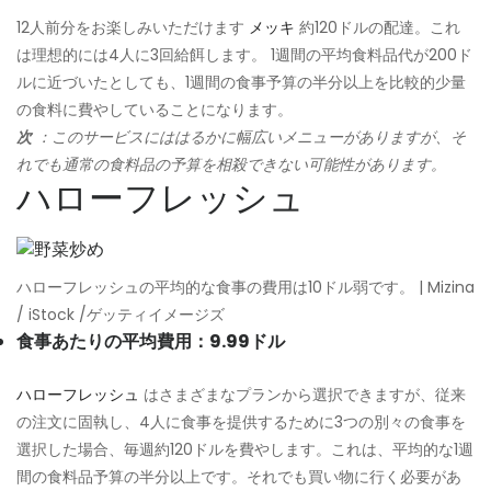
12人前分をお楽しみいただけます
メッキ
約120ドルの配達。これ
は理想的には4人に3回給餌します。 1週間の平均食料品代が200ド
ルに近づいたとしても、1週間の食事予算の半分以上を比較的少量
の食料に費やしていることになります。
次
：このサービスにははるかに幅広いメニューがありますが、そ
れでも通常の食料品の予算を相殺できない可能性があります。
ハローフレッシュ
ハローフレッシュの平均的な食事の費用は10ドル弱です。 | Mizina
/ iStock /ゲッティイメージズ
食事あたりの平均費用：9.99ドル
ハローフレッシュ
はさまざまなプランから選択できますが、従来
の注文に固執し、4人に食事を提供するために3つの別々の食事を
選択した場合、毎週約120ドルを費やします。これは、平均的な1週
間の食料品予算の半分以上です。それでも買い物に行く必要があ