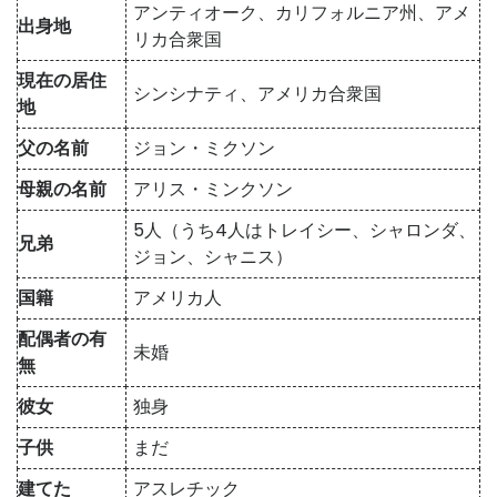
アンティオーク、カリフォルニア州、アメ
出身地
リカ合衆国
現在の居住
シンシナティ、アメリカ合衆国
地
父の名前
ジョン・ミクソン
母親の名前
アリス・ミンクソン
5人（うち4人はトレイシー、シャロンダ、
兄弟
ジョン、シャニス）
国籍
アメリカ人
配偶者の有
未婚
無
彼女
独身
子供
まだ
建てた
アスレチック