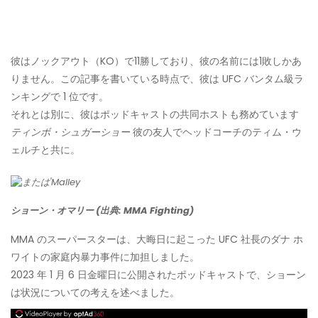
彼はノックアウト（KO）で11勝しており、彼の名前には1敗しかあ
りません。この記事を書いている時点で、彼は UFC バンタム級ラ
ンキングで 1 位です。
それとは別に、彼はポッドキャストの共同ホストも務めています
ティンボ・シュガーショー
彼の友人でヘッドコーチのティム・ウ
ェルチと共に。
ショーン・オマリー (出典: MMA Fighting)
MMA のスーパースターは、大晦日に起こった UFC 社長のダナ ホ
ワイトの家庭内暴力事件に加担しました。
2023 年 1 月 6 日金曜日に公開されたポッドキャストで、ショーン
は状況についての考えを述べました。