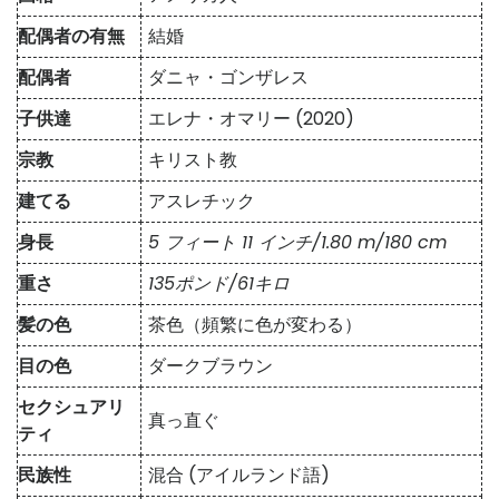
配偶者の有無
結婚
配偶者
ダニャ・ゴンザレス
子供達
エレナ・オマリー (2020)
宗教
キリスト教
建てる
アスレチック
身長
5 フィート 11 インチ/1.80 m/180 cm
重さ
135ポンド/61キロ
髪の色
茶色（頻繁に色が変わる）
目の色
ダークブラウン
セクシュアリ
真っ直ぐ
ティ
民族性
混合 (アイルランド語)