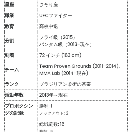
星座
さそり座
職業
UFCファイター
教育
高校中退
フライ級（2015）
分割
バンタム級（2013–現在）
到着
72 インチ (183 cm)
Team Proven Grounds (2011–2014)、
チーム
MMA Lab (2014–現在)
ランク
ブラジリアン柔術の茶帯
活動年数
2013年～現在
プロボクシン
勝利: 1
グの記録
ノックアウト: 2
総戦闘数: 18
勝数: 16