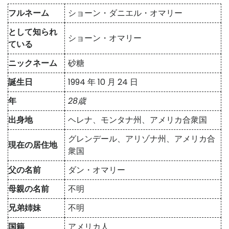
フルネーム
ショーン・ダニエル・オマリー
として知られ
ショーン・オマリー
ている
ニックネーム
砂糖
誕生日
1994 年 10 月 24 日
年
28歳
出身地
ヘレナ、モンタナ州、アメリカ合衆国
グレンデール、アリゾナ州、アメリカ合
現在の居住地
衆国
父の名前
ダン・オマリー
母親の名前
不明
兄弟姉妹
不明
国籍
アメリカ人