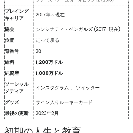
プレイング
2017年～現在
キャリア
協会
シンシナティ・ベンガルズ (2017-現在)
位置
走って戻る
背番号
28
給料
1,200万ドル
純資産
1,000万ドル
ソーシャル
インスタグラム
、
ツイッター
メディア
グッズ
サイン入りルーキーカード
最後の更新
2023年2月
初期の人生と教育