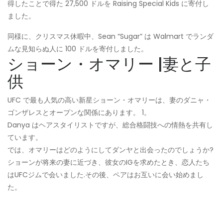
得したことで得た 27,500 ドルを Raising Special Kids に寄付し
ました。
同様に、クリスマス休暇中、Sean “Sugar” は Walmart でランダ
ムな見知らぬ人に 100 ドルを寄付しました。
ショーン・オマリー |妻と子
供
UFC で最も人気の高い新星ショーン・オマリーは、妻のダニャ・
ゴンザレスとオープンな関係にあります。 1。
Danya はヘアスタイリストですが、総合格闘技への情熱を共有し
ています。
では、オマリーはどのようにしてダンヤと出会ったのでしょうか?
ショーンが将来の妻に近づき、彼女のIGを求めたとき、恋人たち
はUFCジムで会いました.その後、ペアはお互いに会い始めまし
た。