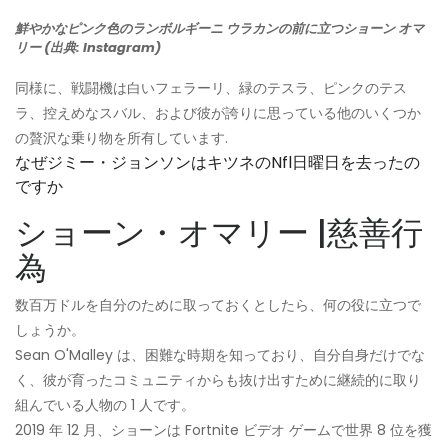
鮮やかなピンク色のランボルギーニ ウラカンの前に立つショーン オマ
リー (出典: Instagram)
同様に、戦闘機は白いフェラーリ、緑のテスラ、ピンクのテス
ラ、控えめなスバル、および彼が誇りに思っている他のいくつか
の贅沢な乗り物を所有しています.
なぜジミー・ジョンソンはキツネのnfl日曜日を去ったの
ですか
ショーン・オマリー |慈善行
為
数百万ドルを自分のために取っておくとしたら、何の役に立つで
しょうか。
Sean O'Malley は、困難な時期を知っており、自分自身だけでな
く、彼が育ったコミュニティからも抜け出すために継続的に取り
組んでいる人物の 1 人です。
2019 年 12 月、ショーンは Fortnite ビデオ ゲームで世界 8 位を獲