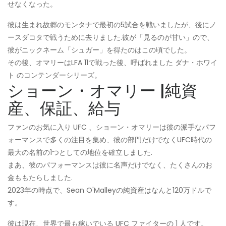
せなくなった。
彼は生まれ故郷のモンタナで最初の5試合を戦いましたが、後にノ
ースダコタで戦うために去りました.彼が「見るのが甘い」ので、
彼がニックネーム「シュガー」を得たのはこの頃でした。
その後、オマリーはLFA 11で戦った後、呼ばれました ダナ・ホワイ
ト のコンテンダーシリーズ。
ショーン・オマリー |純資
産、保証、給与
ファンのお気に入り UFC 、ショーン・オマリーは彼の派手なパフ
ォーマンスで多くの注目を集め、彼の部門だけでなくUFC時代の
最大の名前の1つとしての地位を確立しました.
まあ、彼のパフォーマンスは彼に名声だけでなく、たくさんのお
金ももたらしました.
2023年の時点で、Sean O'Malleyの純資産はなんと120万ドルで
す。
彼は現在、世界で最も稼いでいる UFC ファイターの 1 人です。