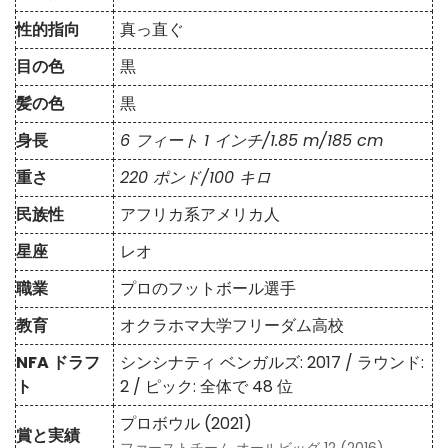
性的指向
真っ直ぐ
目の色
黒
髪の色
黒
身長
6 フィート 1 インチ/1.85 m/185 cm
重さ
220 ポンド/100 キロ
民族性
アフリカ系アメリカ人
星座
レオ
職業
プロのフットボール選手
教育
オクラホマ大学フリーダム高校
NFA ドラフ
シンシナティ ベンガルズ: 2017 / ラウンド:
ト
2 / ピック: 全体で 48 位
プロボウル (2021)
賞と実績
ファーストチーム オールビッグ 12 (2016)