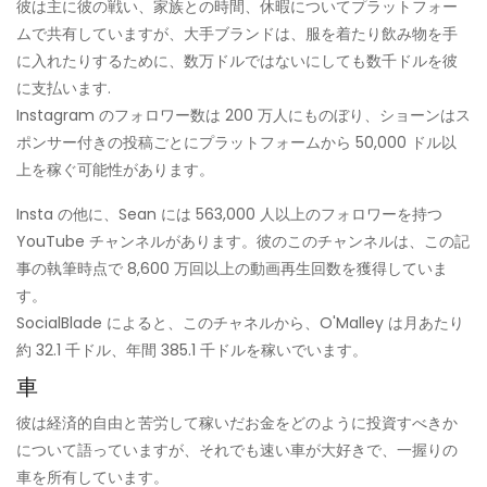
彼は主に彼の戦い、家族との時間、休暇についてプラットフォー
ムで共有していますが、大手ブランドは、服を着たり飲み物を手
に入れたりするために、数万ドルではないにしても数千ドルを彼
に支払います.
Instagram のフォロワー数は 200 万人にものぼり、ショーンはス
ポンサー付きの投稿ごとにプラットフォームから 50,000 ドル以
上を稼ぐ可能性があります。
Insta の他に、Sean には 563,000 人以上のフォロワーを持つ
YouTube チャンネルがあります。彼のこのチャンネルは、この記
事の執筆時点で 8,600 万回以上の動画再生回数を獲得していま
す。
SocialBlade によると、このチャネルから、O'Malley は月あたり
約 32.1 千ドル、年間 385.1 千ドルを稼いでいます。
車
彼は経済的自由と苦労して稼いだお金をどのように投資すべきか
について語っていますが、それでも速い車が大好きで、一握りの
車を所有しています。