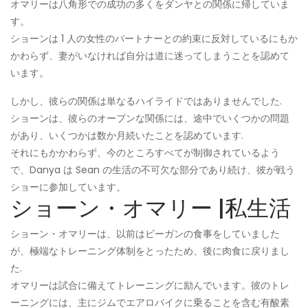
オマリーは八角形での成功の多くをダンヤとの関係に帰していま
す。
ショーンは 1 人の女性のパートナーとの約束に反対しているにもか
かわらず、妻がいなければ自分は道に迷ってしまうことを認めて
います。
しかし、彼らの関係は単なるハイライドではありませんでした.
ショーンは、彼らのオープンな関係には、途中でいくつかの問題
があり、いくつかは数か月続いたことを認めています.
それにもかかわらず、今のところすべてが制御されているよう
で、Danya は Sean の生活の不可欠な部分であり続け、彼が戦う
ショーに参加しています。
ショーン・オマリー |私生活
ショーン・オマリーは、以前はビーガンの食事をしていました
が、極端なトレーニング体制をとったため、後に肉食に戻りまし
た.
オマリーは試合に備えてトレーニングに励んでいます。彼のトレ
ーニングには、主にジムでエアロバイクに乗ることを含む有酸素