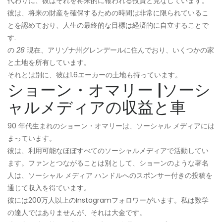
代わりに、彼はそれを将来的に報われる投資と見なしています。
彼は、将来の財産を確保するための時間は非常に限られているこ
とを認めており、人生の最終的な目標は経済的に自立することで
す.
の
28
現在、アリゾナ州グレンデールに住んでおり、いくつかの家
と土地を所有しています。
それとは別に、彼は1.6エーカーの土地も持っています。
ショーン・オマリー |ソーシ
ャルメディアの収益と車
90 年代生まれのショーン・オマリーは、ソーシャル メディアには
まっています。
彼は、利用可能なほぼすべてのソーシャルメディアで活動してい
ます。ファンとつながることは別として、ショーンのような著名
人は、ソーシャル メディア ハンドルへのスポンサー付きの投稿を
通じて収入を得ています。
彼には200万人以上のInstagramフォロワーがいます。私は数学
の達人ではありませんが、それは大金です。