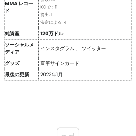
MMA レコー
KOで：11
ド
提出: 1
決定による: 4
純資産
120万ドル
ソーシャルメ
インスタグラム
、
ツイッター
ディア
グッズ
直筆サインカード
最後の更新
2023年1月