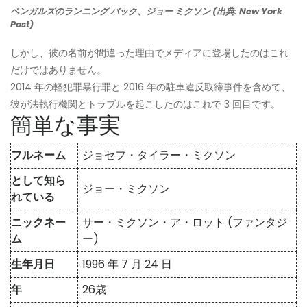
ベンガルズのランニング バック、ジョー ミクソン (出典: New York
Post)
しかし、彼の名前が間違った理由でメディアに登場したのはこれ
だけではありません。
2014 年の軽犯罪暴行罪と 2016 年の駐車違反取締事件を含めて、
彼が法執行機関とトラブルを起こしたのはこれで 3 回目です。
簡単な事実
フルネーム
ジョセフ・タイラー・ミクソン
として知ら
ジョー・ミクソン
れている
ニックネー
サー・ミクソン・ア・ロット (ファンタジ
ム
ー)
生年月日
1996 年 7 月 24 日
年
26歳