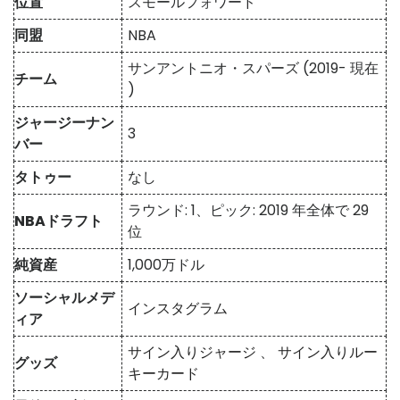
位置
スモールフォワード
同盟
NBA
サンアントニオ・スパーズ (2019- 現在​​
チーム
)
ジャージーナン
3
バー
タトゥー
なし
ラウンド: 1、ピック: 2019 年全体で 29
NBAドラフト
位
純資産
1,000万ドル
ソーシャルメデ
インスタグラム
ィア
サイン入りジャージ
、
サイン入りルー
グッズ
キーカード