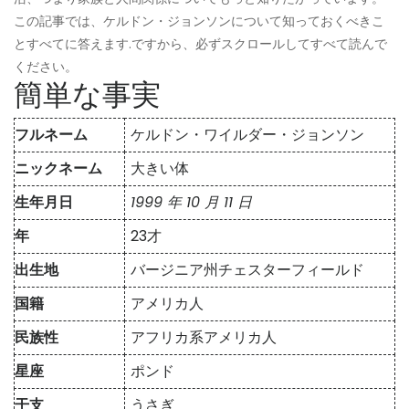
この記事では、ケルドン・ジョンソンについて知っておくべきこ
とすべてに答えます.ですから、必ずスクロールしてすべて読んで
ください。
簡単な事実
フルネーム
ケルドン・ワイルダー・ジョンソン
ニックネーム
大きい体
生年月日
1999 年 10 月 11 日
年
23才
出生地
バージニア州チェスターフィールド
国籍
アメリカ人
民族性
アフリカ系アメリカ人
星座
ポンド
干支
うさぎ