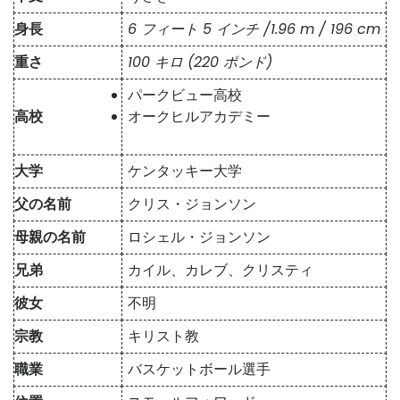
身長
6 フィート 5 インチ /1.96 m / 196 cm
重さ
100 キロ (220 ポンド)
パークビュー高校
高校
オークヒルアカデミー
大学
ケンタッキー大学
父の名前
クリス・ジョンソン
母親の名前
ロシェル・ジョンソン
兄弟
カイル、カレブ、クリスティ
彼女
不明
宗教
キリスト教
職業
バスケットボール選手