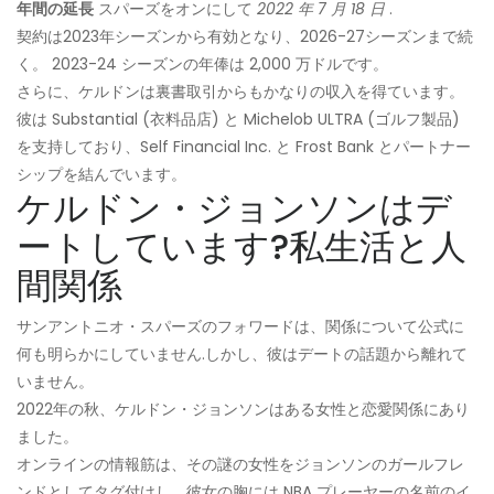
年間の延長
スパーズをオンにして
2022 年 7 月 18 日
.
契約は2023年シーズンから有効となり、2026-27シーズンまで続
く。 2023-24 シーズンの年俸は 2,000 万ドルです。
さらに、ケルドンは裏書取引からもかなりの収入を得ています。
彼は Substantial (衣料品店) と Michelob ULTRA (ゴルフ製品)
を支持しており、Self Financial Inc. と Frost Bank とパートナー
シップを結んでいます。
ケルドン・ジョンソンはデ
ートしています?私生活と人
間関係
サンアントニオ・スパーズのフォワードは、関係について公式に
何も明らかにしていません.しかし、彼はデートの話題から離れて
いません。
2022年の秋、ケルドン・ジョンソンはある女性と恋愛関係にあり
ました。
オンラインの情報筋は、その謎の女性をジョンソンのガールフレ
ンドとしてタグ付けし、彼女の胸には NBA プレーヤーの名前のイ