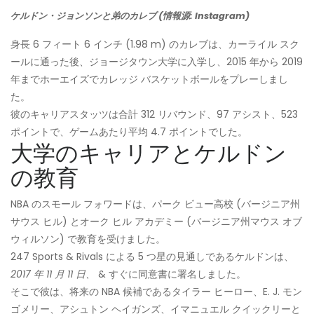
ケルドン・ジョンソンと弟のカレブ (情報源: Instagram)
身長 6 フィート 6 インチ (1.98 m) のカレブは、カーライル スク
ールに通った後、ジョージタウン大学に入学し、2015 年から 2019
年までホーエイズでカレッジ バスケットボールをプレーしまし
た。
彼のキャリアスタッツは合計 312 リバウンド、97 アシスト、523
ポイントで、ゲームあたり平均 4.7 ポイントでした。
大学のキャリアとケルドン
の教育
NBA のスモール フォワードは、パーク ビュー高校 (バージニア州
サウス ヒル) とオーク ヒル アカデミー (バージニア州マウス オブ
ウィルソン) で教育を受けました。
247 Sports & Rivals による 5 つ星の見通しであるケルドンは、
2017 年 11 月 11 日、
& すぐに同意書に署名しました。
そこで彼は、将来の NBA 候補であるタイラー ヒーロー、E. J. モン
ゴメリー、アシュトン ヘイガンズ、イマニュエル クイックリーと