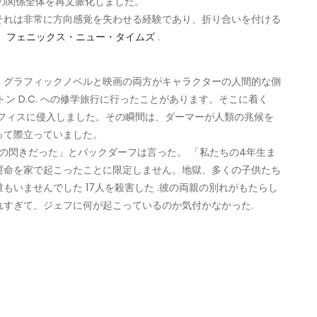
の関係全体を再文脈化しました。
それは非常に方向感覚を失わせる経験であり、折り合いを付ける
。
フェニックス・ニュー・タイムズ
.
、グラフィックノベルと映画の両方がキャラクターの人間的な側
ン D.C. への修学旅行に行ったことがあります。そこに着く
オフィスに侵入しました。その瞬間は、ダーマーが人類の兆候を
って際立っていました。
の閃きだった」とバックダーフは言った。 「私たちの4年生ま
運命を家で起こったことに限定しません。地獄、多くの子供たち
いませんでした 17人を殺害した .彼の両親の別れがもたらし
すぎて、ジェフに何が起こっているのか気付かなかった.