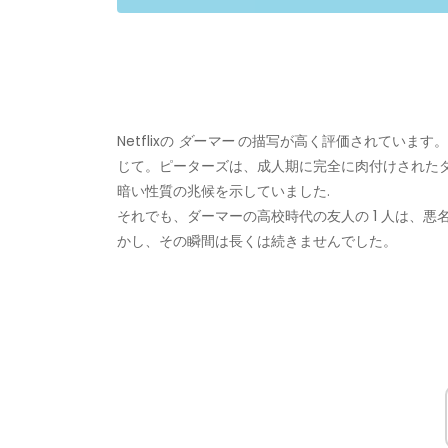
Netflixの
ダーマー
の描写が高く評価されています。
じて。ピーターズは、成人期に完全に肉付けされた
暗い性質の兆候を示していました.
それでも、ダーマーの高校時代の友人の 1 人は、悪
かし、その瞬間は長くは続きませんでした。