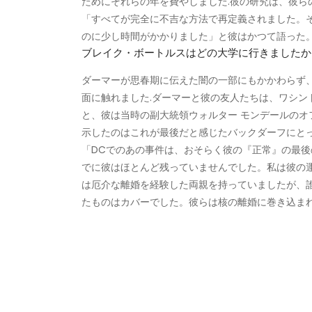
ためにそれらの年を費やしました.彼の研究は、彼ら
「すべてが完全に不吉な方法で再定義されました。
のに少し時間がかかりました」と彼はかつて語った
ブレイク・ボートルスはどの大学に行きましたか
ダーマーが思春期に伝えた闇の一部にもかかわらず
面に触れました.ダーマーと彼の友人たちは、ワシント
と、彼は当時の副大統領ウォルター モンデールの
示したのはこれが最後だと感じたバックダーフにと
「DCでのあの事件は、おそらく彼の『正常』の最後
でに彼はほとんど残っていませんでした。私は彼の
は厄介な離婚を経験した両親を持っていましたが、誰も
たものはカバーでした。彼らは核の離婚に巻き込まれ