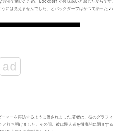
方法で動いたため、Backderf が興味深いと感じたからです。
ようには見えませんでした」とバックダーフはかつて語った
ハ
ad
ーマーを再訪するように促されました.著者は、彼のグラフィ
ったと打ち明けました。その間、彼は殺人者を徹底的に調査する