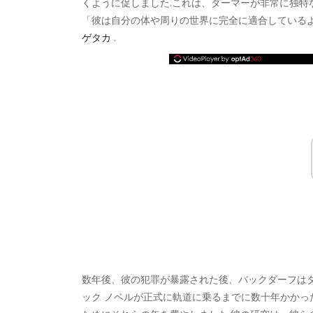
くように促しました.これは、ダーマーが非常に独特な
「彼は自分の体や周りの世界に完全に適合している
ゲタカ
.
数年後、彼の犯罪が暴露された後、バックダーフはダ
ック ノベルが正式に軌道に乗るまでに数十年かか