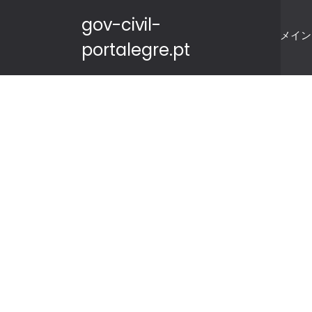
gov-civil-
メイン
portalegre.pt