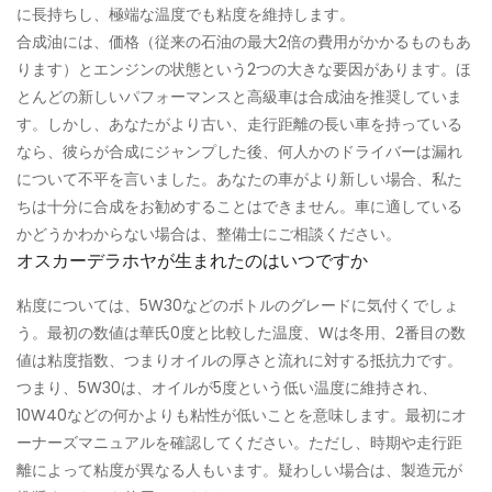
に長持ちし、極端な温度でも粘度を維持します。
合成油には、価格（従来の石油の最大2倍の費用がかかるものもあ
ります）とエンジンの状態という2つの大きな要因があります。ほ
とんどの新しいパフォーマンスと高級車は合成油を推奨していま
す。しかし、あなたがより古い、走行距離の長い車を持っている
なら、彼らが合成にジャンプした後、何人かのドライバーは漏れ
について不平を言いました。あなたの車がより新しい場合、私た
ちは十分に合成をお勧めすることはできません。車に適している
かどうかわからない場合は、整備士にご相談ください。
オスカーデラホヤが生まれたのはいつですか
粘度については、5W30などのボトルのグレードに気付くでしょ
う。最初の数値は華氏0度と比較した温度、Wは冬用、2番目の数
値は粘度指数、つまりオイルの厚さと流れに対する抵抗力です。
つまり、5W30は、オイルが5度という低い温度に維持され、
10W40などの何かよりも粘性が低いことを意味します。最初にオ
ーナーズマニュアルを確認してください。ただし、時期や走行距
離によって粘度が異なる人もいます。疑わしい場合は、製造元が