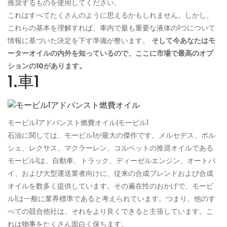
推奨するものを使用してください。
これはすべてたくさんのように思えるかもしれません。しかし、
これらの基本を理解すれば、車内で最も重要な液体の1つについて
情報に基づいた決定を下す準​​備が整います。
そして今あなたはモ
ーターオイルの内外を知っているので、ここに市場で最高のオプ
ションの10があります。
1.車1
モービル1アドバンスト燃費オイル|モービル1
石油に関しては、モービル1が最大の傑作です。メルセデス、ポル
シェ、レクサス、マクラーレン、コルベットの推奨オイルである
モービル1は、自動車、トラック、ディーゼルエンジン、オートバ
イ、および大型運送業者向けに、従来の合成ブレンドおよび合成
オイルを数多く提供しています。その遍在性のおかげで、モービ
ル1は一般に業界標準であると考えられています。つまり、他のす
べての競合他社は、それをより良くできると主張しています。こ
れは物事をたくさん面白く保ちます。