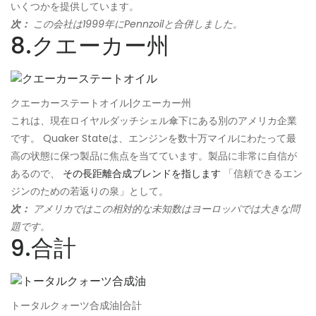
いくつかを提供しています。
次：
この会社は1999年にPennzoilと合併しました。
8.クエーカー州
クエーカーステートオイル|クエーカー州
これは、現在ロイヤルダッチシェル傘下にある別のアメリカ企業
です。 Quaker Stateは、エンジンを数十万マイルにわたって最
高の状態に保つ製品に焦点を当てています。製品に非常に自信が
あるので、
その長距離合成ブレンドを指します
「信頼できるエン
ジンのための若返りの泉」として。
次：
アメリカではこの相対的な未知数はヨーロッパでは大きな問
題です。
9.合計
トータルクォーツ合成油|合計