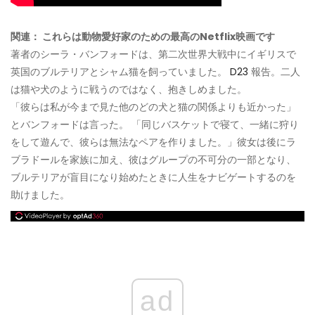
関連： これらは動物愛好家のための最高のNetflix映画です
著者のシーラ・バンフォードは、第二次世界大戦中にイギリスで
英国のブルテリアとシャム猫を飼っていました。
D23
報告。二人
は猫や犬のように戦うのではなく、抱きしめました。
「彼らは私が今まで見た他のどの犬と猫の関係よりも近かった」
とバンフォードは言った。 「同じバスケットで寝て、一緒に狩り
をして遊んで、彼らは無法なペアを作りました。」彼女は後にラ
ブラドールを家族に加え、彼はグループの不可分の一部となり、
ブルテリアが盲目になり始めたときに人生をナビゲートするのを
助けました。
ad