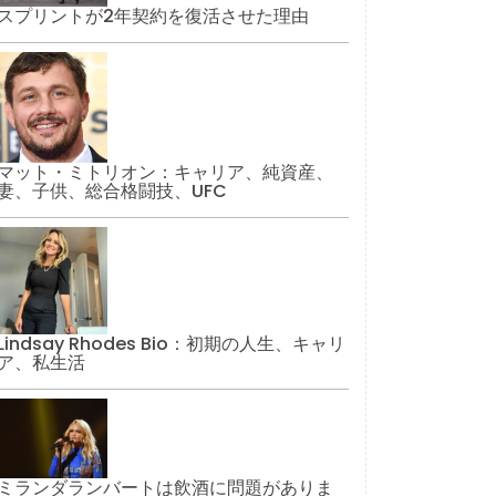
スプリントが2年契約を復活させた理由
マット・ミトリオン：キャリア、純資産、
妻、子供、総合格闘技、UFC
Lindsay Rhodes Bio：初期の人生、キャリ
ア、私生活
ミランダランバートは飲酒に問題がありま