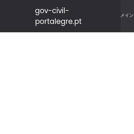
gov-civil-
メイン
portalegre.pt