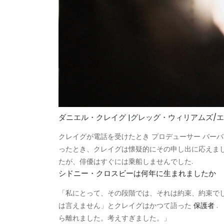
ダニエル・クレイグ |グレッグ・ウィリアムズ/
クレイグが電話を受けたとき プロデューサー バー
ったとき、クレイグは懐疑的にその申し出に応えま
たが、俳優はすぐには乗船しませんでした.
シドニー・クロスビーは何年に生まれましたか
「私にとって、その段階では、それは約束、約束で
は言えません」とクレイグはかつて語った
保護者
.
ら離れました。考えすぎました。」