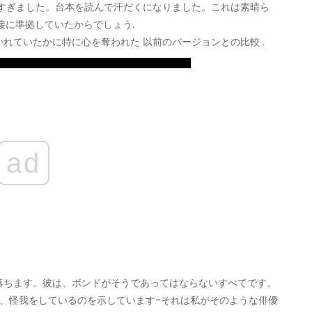
多すぎました。台本を読んで汗だくになりました。これは素晴ら
接に準拠していたからでしょう.
れていたかに特に心を奪われた 以前のバージョンとの比較 .
ad
落ちます。彼は、ボンドがそうであってはならないすべてです。
、怪我をしているのを示しています-それは私がそのような俳優